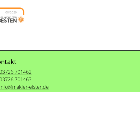
08/2026
ntakt
03726 701462
03726 701463
info@makler-elster.de
ationen & Datenschutz
|
Impressum & Barrierefreiheit
Vertrag widerrufen