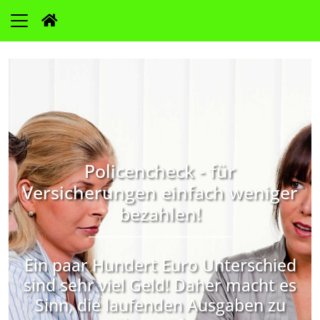
Policencheck - für
Versicherungen einfach weniger
bezahlen!
Ein paar Hundert Euro Unterschied
sind sehr viel Geld! Daher macht es
Sinn, die laufenden Ausgaben zu