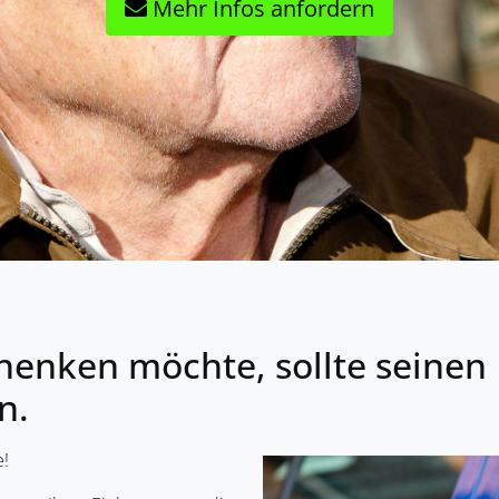
Mehr Infos anfordern
henken möchte, sollte seinen 
n.
e!