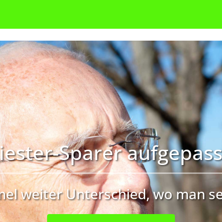
iester-Sparer aufgepass
mel weiter Unterschied, wo man se